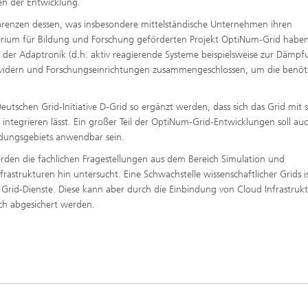
ien der Entwicklung.
 Grenzen dessen, was insbesondere mittelständische Unternehmen ihren
erium für Bildung und Forschung geförderten Projekt OptiNum-Grid haben
er Adaptronik (d.h. aktiv reagierende Systeme beispielsweise zur Dämp
vidern und Forschungseinrichtungen zusammengeschlossen, um die benöt
utschen Grid-Initiative D-Grid so ergänzt werden, dass sich das Grid mit 
integrieren lässt. Ein großer Teil der OptiNum-Grid-Entwicklungen soll auc
ndungsgebiets anwendbar sein.
den die fachlichen Fragestellungen aus dem Bereich Simulation und
rastrukturen hin untersucht. Eine Schwachstelle wissenschaftlicher Grids i
Grid-Dienste. Diese kann aber durch die Einbindung von Cloud Infrastruk
ilch abgesichert werden.