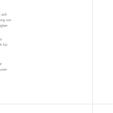
 sich
fung von
igten
so
h für
st
turen