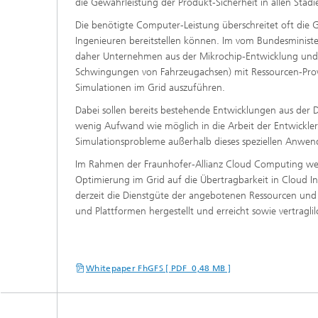
die Gewährleistung der Produkt-Sicherheit in allen Stad
Die benötigte Computer-Leistung überschreitet oft die
Ingenieuren bereitstellen können. Im vom Bundesminist
daher Unternehmen aus der Mikrochip-Entwicklung und d
Schwingungen von Fahrzeugachsen) mit Ressourcen-Pro
Simulationen im Grid auszuführen.
Dabei sollen bereits bestehende Entwicklungen aus der De
wenig Aufwand wie möglich in die Arbeit der Entwickler 
Simulationsprobleme außerhalb dieses speziellen Anwe
Im Rahmen der Fraunhofer-Allianz Cloud Computing wer
Optimierung im Grid auf die Übertragbarkeit in Cloud Inf
derzeit die Dienstgüte der angebotenen Ressourcen und 
und Plattformen hergestellt und erreicht sowie vertragl
Whitepaper FhGFS [ PDF 0,48 MB ]