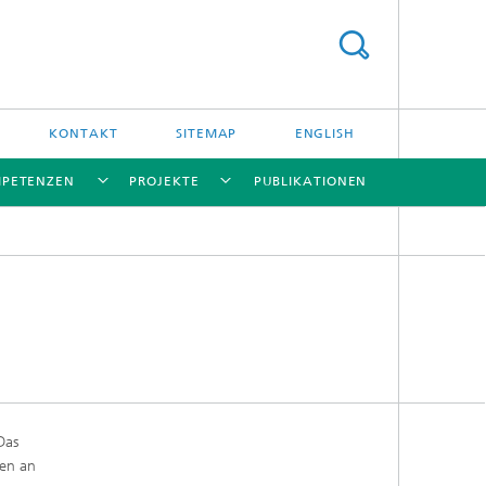
KONTAKT
SITEMAP
ENGLISH
PETENZEN
PROJEKTE
PUBLIKATIONEN
[X]
[X]
[X]
[X]
Das
gen an