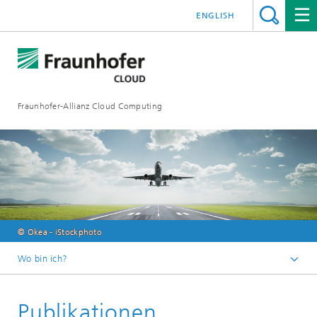
ENGLISH
Fraunhofer-Allianz Cloud Computing
© Okea - iStockphoto
Wo bin ich?
Fraunhofer-Allianz Cloud Computing
Publikationen
Publikationen